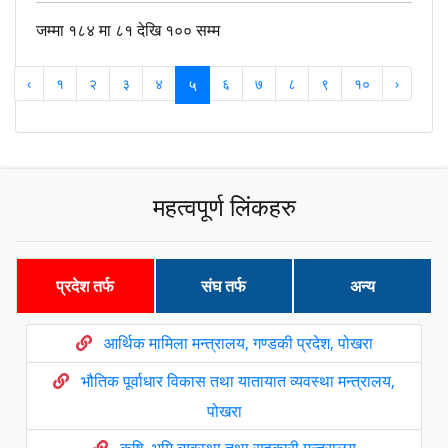
जम्मा १८४ मा ८१ देखि १०० सम्म
‹
१
२
३
४
५
६
७
८
९
१०
›
महत्वपूर्ण लिंकहरु
प्रदेश तर्फ
संघ तर्फ
अन्य
आर्थिक मामिला मन्त्रालय, गण्डकी प्रदेश, पोखरा
भौतिक पूर्वाधार विकास तथा यातायात व्यवस्था मन्त्रालय,
पोखरा