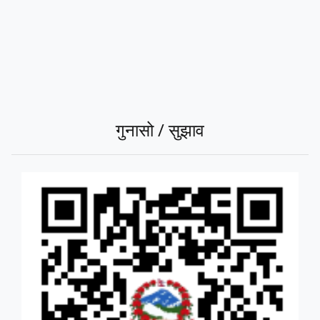
गुनासो / सुझाव