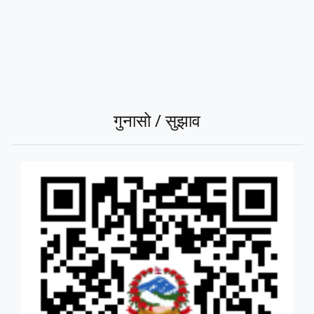
गुनासो / सुझाव